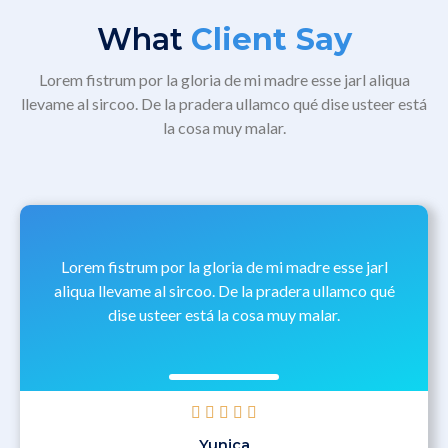
What
Client Say
Lorem fistrum por la gloria de mi madre esse jarl aliqua
llevame al sircoo. De la pradera ullamco qué dise usteer está
la cosa muy malar.
Lorem fistrum por la gloria de mi madre esse jarl
aliqua llevame al sircoo. De la pradera ullamco qué
dise usteer está la cosa muy malar.





Yunica